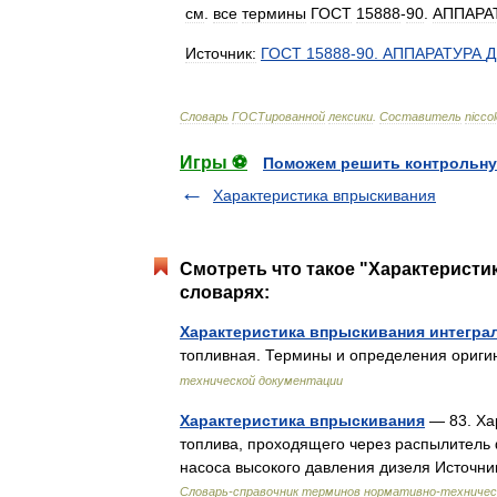
см
.
все
термины
ГОСТ
15888
-
90
.
АППАРА
Источник:
ГОСТ
15888
-
90
.
АППАРАТУРА
Д
Словарь
ГОСТированной
лексики
.
Составитель
nicco
Игры ⚽
Поможем решить контрольну
Характеристика впрыскивания
Смотреть что такое "Характеристи
словарях:
Характеристика впрыскивания интегра
топливная. Термины и определения ориг
технической документации
Характеристика впрыскивания
— 83. Ха
топлива, проходящего через распылитель 
насоса высокого давления дизеля Источн
Словарь-справочник терминов нормативно-техничес