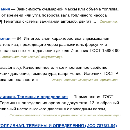
вания
— Зависимость суммарной массы или объема топлива,
от времени или угла поворота вала топливного насоса
0] Тематики системы зажигания автомоб. двигат …
Справочник
вания
— 84. Интегральная характеристика впрыскивания
 топлива, проходящего через распылитель форсунки от
го насоса высокого давления дизеля Источник: ГОСТ 15888 90:
 нормативно-технической документации
racteristic): Качественное или количественное свойство
стик давление, температура, напряжение. Источник: ГОСТ Р
едование опасности и… …
Словарь-справочник терминов нормативно-
пливная. Термины и определения
— Терминология ГОСТ
 Термины и определения оригинал документа: 12. V образный
Топливный насос высокого давления с приводным валом,
си… …
Словарь-справочник терминов нормативно-технической документации
ТОПЛИВНАЯ. ТЕРМИНЫ И ОПРЕДЕЛЕНИЯ (ИСО 7876/1-84)