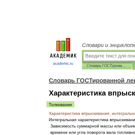
Словари и энциклоп
academic.ru
Словарь ГОСТированной лексики
Словарь ГОСТированной ле
Характеристика впрыск
Толкование
Характеристика
впрыскивания
,
интегральн
Интегральная
характеристика
впрыскиван
Зависимость
суммарной
массы
или
объе
времени
или
угла
поворота
вала
топливно