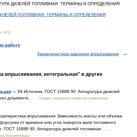
ТУРА
ДИЗЕЛЕЙ
ТОПЛИВНАЯ
.
ТЕРМИНЫ
И
ОПРЕДЕЛЕНИЯ
ИЗЕЛЕЙ
ТОПЛИВНАЯ
.
ТЕРМИНЫ
И
ОПРЕДЕЛЕНИЯ
lo
.
2010
.
ю работу
Характеристика давления впрыскивания
ка впрыскивания, интегральная" в других
льная
— 84 Источник: ГОСТ 15888 90: Аппаратура дизелей
инал документа …
Словарь-справочник терминов нормативно-
рактеристика впрыскивания Зависимость массы или объема
форсунки от времени или угла поворота вала топливного
ик: ГОСТ 15888 90: Аппаратура дизелей топливная.… …
кой документации