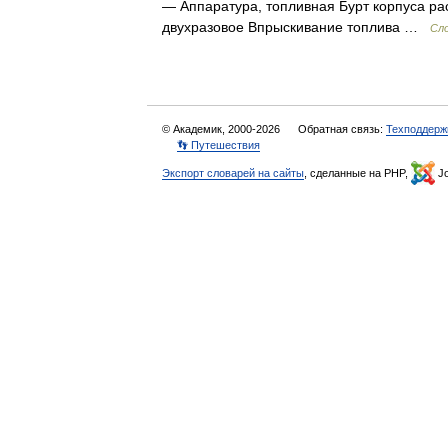
— Аппаратура, топливная Бурт корпуса р
двухразовое Впрыскивание топлива …
Сло
© Академик, 2000-2026
Обратная связь:
Техподдерж
👣 Путешествия
Экспорт словарей на сайты
, сделанные на PHP,
Jo