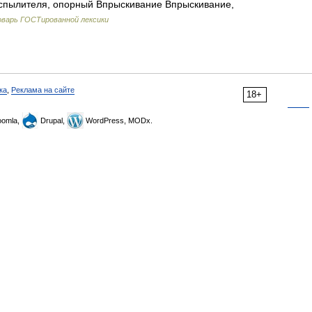
аспылителя, опорный Впрыскивание Впрыскивание,
варь ГОСТированной лексики
ка
,
Реклама на сайте
18+
omla,
Drupal,
WordPress, MODx.