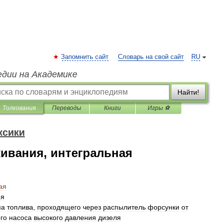
Запомнить сайт
Словарь на свой сайт
RU
едии на Академике
Найти!
Толкования
Переводы
Книги
Игры ⚽
ксики
ивания, интегральная
ая
ия
ма
топлива
,
проходящего
через
распылитель
форсунки
от
го
насоса
высокого
давления
дизеля